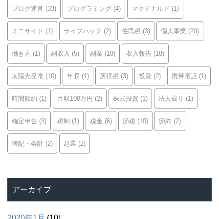
ブログ運営
(33)
プログラミング
(4)
マクドナルド
(1)
ミニサイト
(1)
ライフハック
(2)
住民税
(3)
個人事業
(20)
働き方
(1)
副収入
(5)
副業
(18)
収入報告
(18)
太陽光発電
(10)
年収
(1)
所得税
(3)
投資
(2)
携帯電話
(1)
時間節約
(1)
月収100万円
(2)
株式投資
(1)
法人成り
(1)
確定申告
(3)
税制
(1)
税金
(6)
節税
(10)
節約
(2)
簿記・会計
(2)
起業
(2)
アーカイブ
2020年1月
(10)