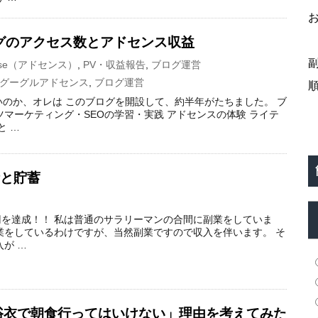
グのアクセス数とアドセンス収益
nse（アドセンス）
,
PV・収益報告
,
ブログ運営
グーグルアドセンス
,
ブログ運営
いのか、オレは このブログを開設して、約半年がたちました。 ブ
ツマーケティング・SEOの学習・実践 アドセンスの体験 ライテ
と …
活と貯蓄
0万円を達成！！ 私は普通のサラリーマンの合間に副業をしていま
業をしているわけですが、当然副業ですので収入を伴います。 そ
入が …
浴衣で朝食行ってはいけない」理由を考えてみた