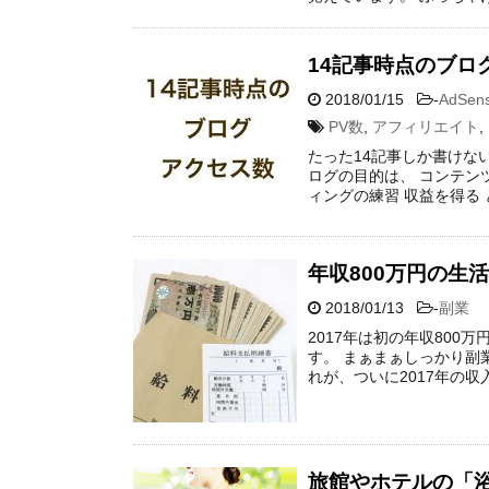
14記事時点のブロ
2018/01/15
-
AdSe
PV数
,
アフィリエイト
,
たった14記事しか書けな
ログの目的は、 コンテン
ィングの練習 収益を得る 
年収800万円の生
2018/01/13
-
副業
2017年は初の年収80
す。 まぁまぁしっかり副
れが、ついに2017年の収
旅館やホテルの「