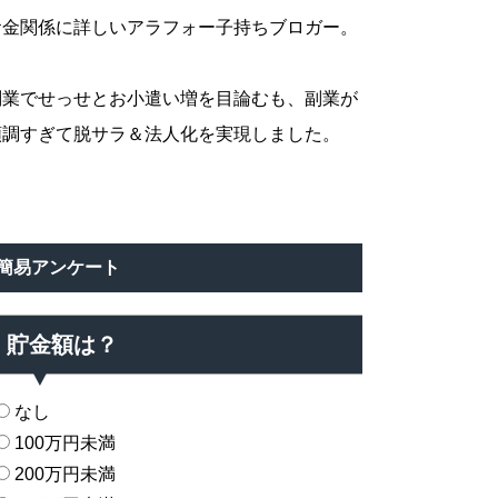
お金関係に詳しいアラフォー子持ちブロガー。
副業でせっせとお小遣い増を目論むも、副業が
順調すぎて脱サラ＆法人化を実現しました。
簡易アンケート
貯金額は？
なし
100万円未満
200万円未満