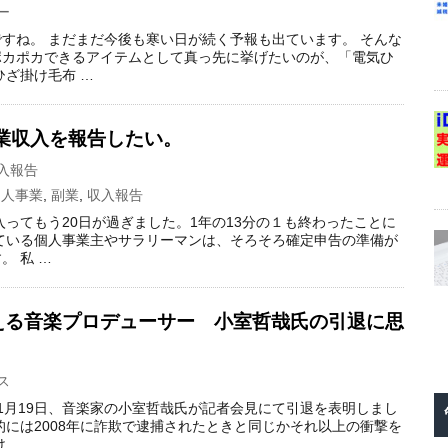
ー
すね。 まだまだ今後も寒い日が続く予報も出ています。 そんな
ポカポカできるアイテムとして真っ先に挙げたいのが、「電気ひ
ひざ掛け毛布 …
副業収入を報告したい。
入報告
個人事業
,
副業
,
収入報告
に入ってもう20日が過ぎました。1年の13分の１も終わったことに
ている個人事業主やサラリーマンは、そろそろ確定申告の準備が
。 私 …
える音楽プロデューサー 小室哲哉氏の引退に思
ス
8年1月19日、音楽家の小室哲哉氏が記者会見にて引退を表明しまし
的には2008年に詐欺で逮捕されたときと同じかそれ以上の衝撃を
 …