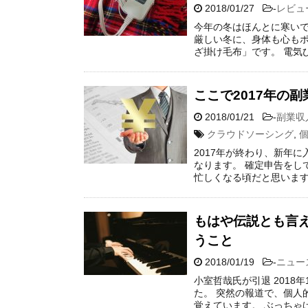
2018/01/27
-
レビュ
今年の冬はほんとに寒いで
厳しい冬に、身体も心も
ざ掛け毛布」です。 電気
ここで2017年の
2018/01/21
-
副業収
クラウドソーシング
,
2017年が終わり、新年
なります。 確定申告をし
忙しくなる頃だと思います
もはや伝説とも言
うこと
2018/01/19
-
ニュー
小室哲哉氏が引退 201
た。 突然の報道で、個人
覚えています。 ぶっちゃけ