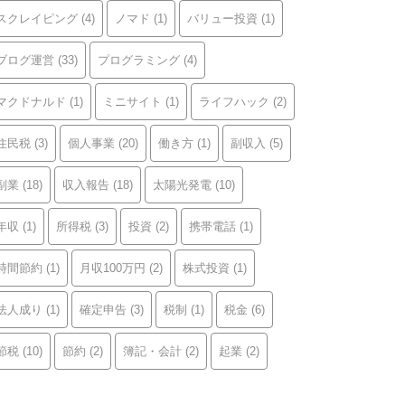
スクレイピング
(4)
ノマド
(1)
バリュー投資
(1)
ブログ運営
(33)
プログラミング
(4)
マクドナルド
(1)
ミニサイト
(1)
ライフハック
(2)
住民税
(3)
個人事業
(20)
働き方
(1)
副収入
(5)
副業
(18)
収入報告
(18)
太陽光発電
(10)
年収
(1)
所得税
(3)
投資
(2)
携帯電話
(1)
時間節約
(1)
月収100万円
(2)
株式投資
(1)
法人成り
(1)
確定申告
(3)
税制
(1)
税金
(6)
節税
(10)
節約
(2)
簿記・会計
(2)
起業
(2)