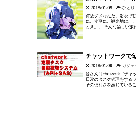
2018/01/09
-
ひとり
何故ダメなんだ。浴衣で朝
に、食事に、観光地に、、
とき。。 そんな楽しい旅
チャットワークで
2018/01/09
-
ガジェ
皆さんはchatwork（
日常のタスク管理をするツ
その便利さを感じているこ