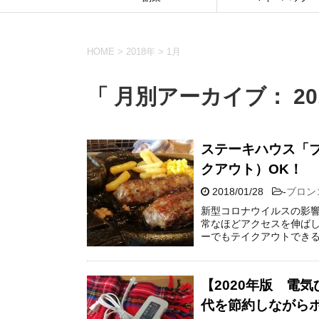
HOME
>
2018年
>
1月
「 月別アーカイブ： 201
ステーキハウス「
クアウト）OK！
2018/01/28
-
ブロン
新型コロナウイルスの影響
常なほどアクセスを伸ばし
ーでもテイクアウトできる
【2020年版 電
代を節約しながら