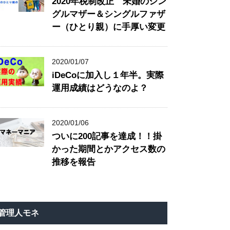
2020年税制改正 未婚のシン
グルマザー＆シングルファザ
ー（ひとり親）に手厚い変更
2020/01/07
iDeCoに加入し１年半。実際
運用成績はどうなのよ？
2020/01/06
ついに200記事を達成！！掛
かった期間とかアクセス数の
推移を報告
管理人モネ