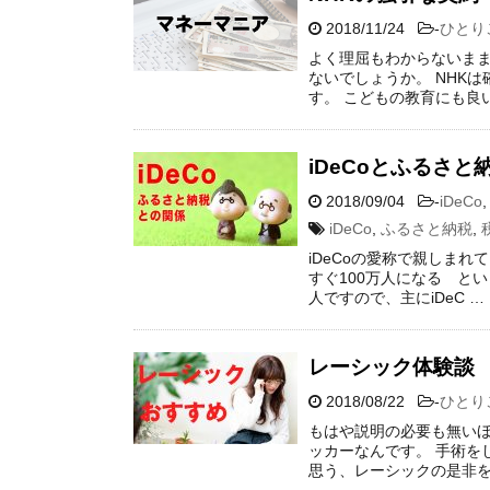
2018/11/24
-
ひとり
よく理屈もわからないまま
ないでしょうか。 NHK
す。 こどもの教育にも良
iDeCoとふるさと
2018/09/04
-
iDeCo
iDeCo
,
ふるさと納税
,
iDeCoの愛称で親しま
すぐ100万人になる とい
人ですので、主にiDeC …
レーシック体験談
2018/08/22
-
ひとり
もはや説明の必要も無いほ
ッカーなんです。 手術をし
思う、レーシックの是非を