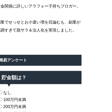
お金関係に詳しいアラフォー子持ちブロガー。
副業でせっせとお小遣い増を目論むも、副業が
順調すぎて脱サラ＆法人化を実現しました。
簡易アンケート
貯金額は？
なし
100万円未満
200万円未満