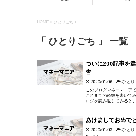
HOME
>
ひとりごち
>
「 ひとりごち 」 一覧
ついに200記事を
告
2020/01/06
-
ひとり
このブログマネーマニアで
これまでの経緯を書いてみた
ログを読み返してみると、1
あけましておめでと
2020/01/03
-
ひとり