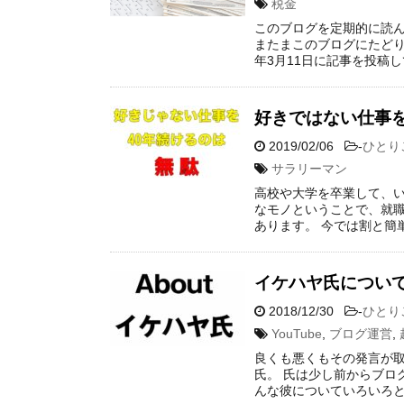
税金
このブログを定期的に読
またまこのブログにたどり
年3月11日に記事を投稿し
好きではない仕事を
2019/02/06
-
ひとり
サラリーマン
高校や大学を卒業して、い
なモノということで、就職
あります。 今では割と簡
イケハヤ氏につい
2018/12/30
-
ひとり
YouTube
,
ブログ運営
,
良くも悪くもその発言が
氏。 氏は少し前からブログ
んな彼についていろいろと