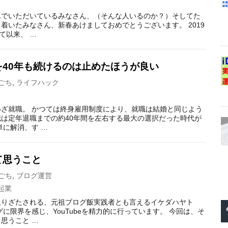
んでいただいているみなさん、（そんな人いるのか？）そしてた
着いたみなさん、新春あけましておめでとうございます。 2019
て以来、 …
40年も続けるのは止めたほうが良い
ごち
,
ライフハック
ざ就職。 かつては終身雇用制度により、就職は結婚と同じよう
は定年退職までの約40年間を左右する最大の選択だった時代が
単に解消、す …
て思うこと
ごち
,
ブログ運営
起業
取りざたされる、元祖ブログ飯実践者とも言えるイケダハヤト
に限界を感じ、YouTubeを精力的に行っています。 今回は、そ
思うこと …