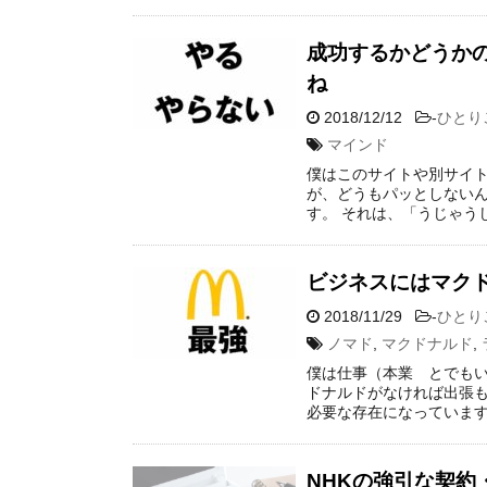
成功するかどうか
ね
2018/12/12
-
ひとり
マインド
僕はこのサイトや別サイ
が、どうもパッとしないん
す。 それは、「うじゃう
ビジネスにはマク
2018/11/29
-
ひとり
ノマド
,
マクドナルド
,
僕は仕事（本業 とでもい
ドナルドがなければ出張も
必要な存在になっています
NHKの強引な契約