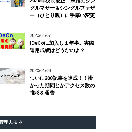
2020年税制改正 未婚のシン
グルマザー＆シングルファザ
ー（ひとり親）に手厚い変更
2020/01/07
iDeCoに加入し１年半。実際
運用成績はどうなのよ？
2020/01/06
ついに200記事を達成！！掛
かった期間とかアクセス数の
推移を報告
管理人モネ