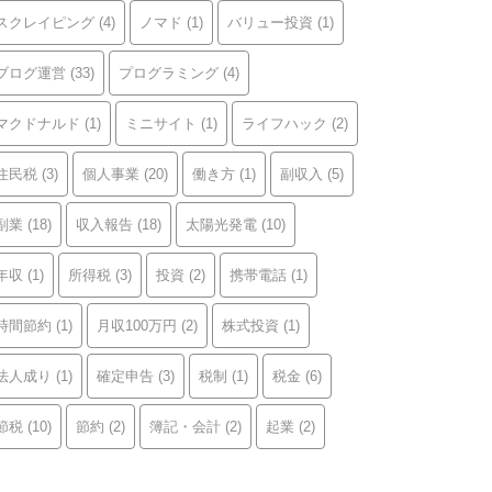
スクレイピング
(4)
ノマド
(1)
バリュー投資
(1)
ブログ運営
(33)
プログラミング
(4)
マクドナルド
(1)
ミニサイト
(1)
ライフハック
(2)
住民税
(3)
個人事業
(20)
働き方
(1)
副収入
(5)
副業
(18)
収入報告
(18)
太陽光発電
(10)
年収
(1)
所得税
(3)
投資
(2)
携帯電話
(1)
時間節約
(1)
月収100万円
(2)
株式投資
(1)
法人成り
(1)
確定申告
(3)
税制
(1)
税金
(6)
節税
(10)
節約
(2)
簿記・会計
(2)
起業
(2)