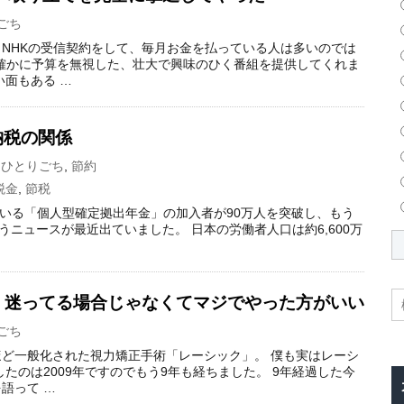
ごち
NHKの受信契約をして、毎月お金を払っている人は多いのでは
は確かに予算を無視した、壮大で興味のひく番組を提供してくれま
い面もある …
納税の関係
,
ひとりごち
,
節約
税金
,
節税
れている「個人型確定拠出年金」の加入者が90万人を突破し、もう
うニュースが最近出ていました。 日本の労働者人口は約6,600万
 迷ってる場合じゃなくてマジでやった方がいい
ごち
ど一般化された視力矯正手術「レーシック」。 僕も実はレーシ
たのは2009年ですのでもう9年も経ちました。 9年経過した今
語って …