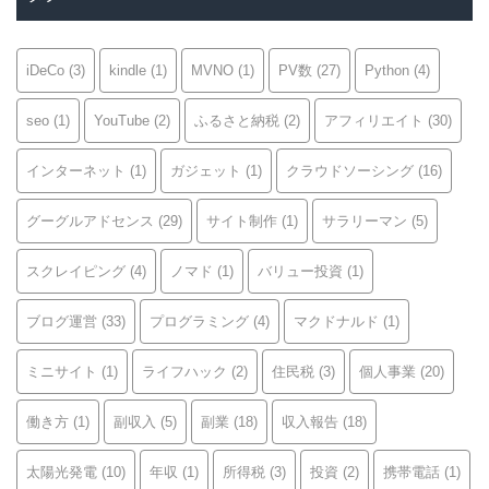
ー
iDeCo
(3)
kindle
(1)
MVNO
(1)
PV数
(27)
Python
(4)
seo
(1)
YouTube
(2)
ふるさと納税
(2)
アフィリエイト
(30)
インターネット
(1)
ガジェット
(1)
クラウドソーシング
(16)
グーグルアドセンス
(29)
サイト制作
(1)
サラリーマン
(5)
スクレイピング
(4)
ノマド
(1)
バリュー投資
(1)
ブログ運営
(33)
プログラミング
(4)
マクドナルド
(1)
ミニサイト
(1)
ライフハック
(2)
住民税
(3)
個人事業
(20)
働き方
(1)
副収入
(5)
副業
(18)
収入報告
(18)
太陽光発電
(10)
年収
(1)
所得税
(3)
投資
(2)
携帯電話
(1)