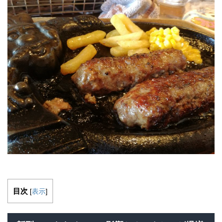
目次
[
表示
]