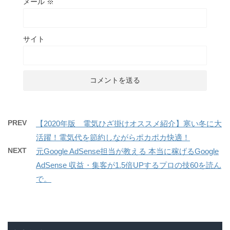
メール
※
サイト
PREV
【2020年版 電気ひざ掛けオススメ紹介】寒い冬に大
活躍！電気代を節約しながらポカポカ快適！
NEXT
元Google AdSense担当が教える 本当に稼げるGoogle
AdSense 収益・集客が1.5倍UPするプロの技60を読ん
で。