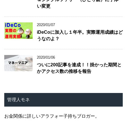
い変更
2020/01/07
iDeCoに加入し１年半。実際運用成績はど
うなのよ？
2020/01/06
ついに200記事を達成！！掛かった期間と
かアクセス数の推移を報告
管理人モネ
お金関係に詳しいアラフォー子持ちブロガー。