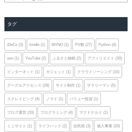
テ
ゴ
リ
タグ
ー
iDeCo
(3)
kindle
(1)
MVNO
(1)
PV数
(27)
Python
(4)
seo
(1)
YouTube
(2)
ふるさと納税
(2)
アフィリエイト
(30)
インターネット
(1)
ガジェット
(1)
クラウドソーシング
(16)
グーグルアドセンス
(29)
サイト制作
(1)
サラリーマン
(5)
スクレイピング
(4)
ノマド
(1)
バリュー投資
(1)
ブログ運営
(33)
プログラミング
(4)
マクドナルド
(1)
ミニサイト
(1)
ライフハック
(2)
住民税
(3)
個人事業
(20)