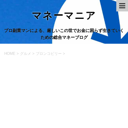
マネーマニア
プロ副業マンによる、厳しいこの世でお金に困らず生きていく
ための総合マネーブログ
HOME
>
グルメ
>
ブロンコビリー
>