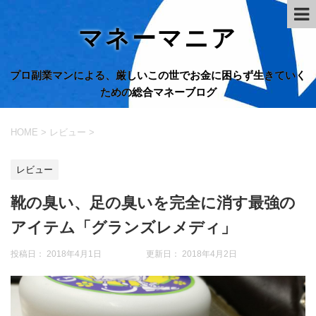
マネーマニア
プロ副業マンによる、厳しいこの世でお金に困らず生きていく
ための総合マネーブログ
HOME
>
レビュー
>
レビュー
靴の臭い、足の臭いを完全に消す最強の
アイテム「グランズレメディ」
投稿日： 2018年4月1日 更新日：
2018年4月2日