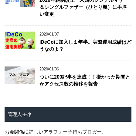
2020年税制改正 未婚のシングルマザー
＆シングルファザー（ひとり親）に手厚
い変更
2020/01/07
iDeCoに加入し１年半。実際運用成績はど
うなのよ？
2020/01/06
ついに200記事を達成！！掛かった期間と
かアクセス数の推移を報告
管理人モネ
お金関係に詳しいアラフォー子持ちブロガー。