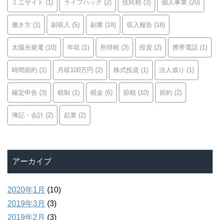
ミニサイト
(1)
ライフハック
(2)
住民税
(3)
個人事業
(20)
働き方
(1)
副収入
(5)
副業
(18)
収入報告
(18)
太陽光発電
(10)
年収
(1)
所得税
(3)
投資
(2)
携帯電話
(1)
時間節約
(1)
月収100万円
(2)
株式投資
(1)
法人成り
(1)
確定申告
(3)
税制
(1)
税金
(6)
節税
(10)
節約
(2)
簿記・会計
(2)
起業
(2)
アーカイブ
2020年1月
(10)
2019年3月
(3)
2019年2月
(3)