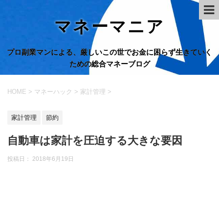
マネーマニア
プロ副業マンによる、厳しいこの世でお金に困らず生きていく
ための総合マネーブログ
HOME
>
マネーハック
>
家計管理
>
家計管理
節約
自動車は家計を圧迫する大きな要因
投稿日：
2018年6月19日