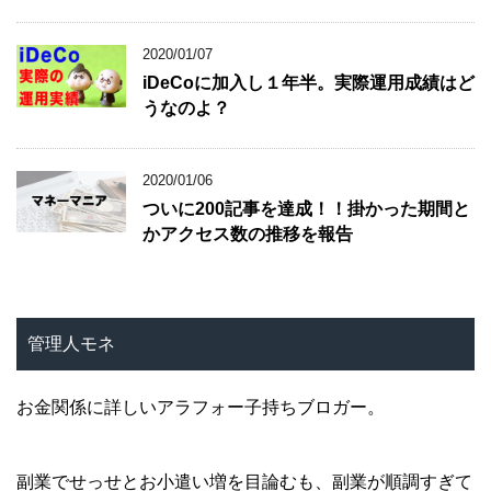
2020/01/07
iDeCoに加入し１年半。実際運用成績はど
うなのよ？
2020/01/06
ついに200記事を達成！！掛かった期間と
かアクセス数の推移を報告
管理人モネ
お金関係に詳しいアラフォー子持ちブロガー。
副業でせっせとお小遣い増を目論むも、副業が順調すぎて