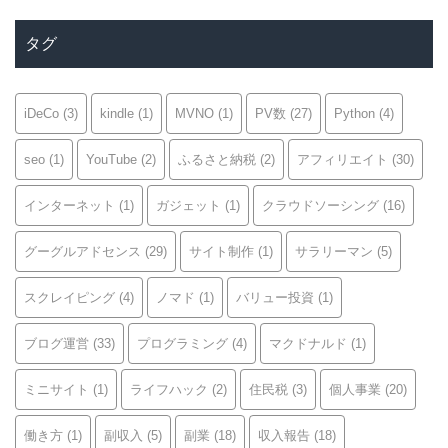
ゴ
リ
タグ
ー
iDeCo
(3)
kindle
(1)
MVNO
(1)
PV数
(27)
Python
(4)
seo
(1)
YouTube
(2)
ふるさと納税
(2)
アフィリエイト
(30)
インターネット
(1)
ガジェット
(1)
クラウドソーシング
(16)
グーグルアドセンス
(29)
サイト制作
(1)
サラリーマン
(5)
スクレイピング
(4)
ノマド
(1)
バリュー投資
(1)
ブログ運営
(33)
プログラミング
(4)
マクドナルド
(1)
ミニサイト
(1)
ライフハック
(2)
住民税
(3)
個人事業
(20)
働き方
(1)
副収入
(5)
副業
(18)
収入報告
(18)