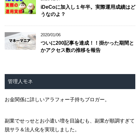
iDeCoに加入し１年半。実際運用成績はど
うなのよ？
2020/01/06
ついに200記事を達成！！掛かった期間と
かアクセス数の推移を報告
管理人モネ
お金関係に詳しいアラフォー子持ちブロガー。
副業でせっせとお小遣い増を目論むも、副業が順調すぎて
脱サラ＆法人化を実現しました。