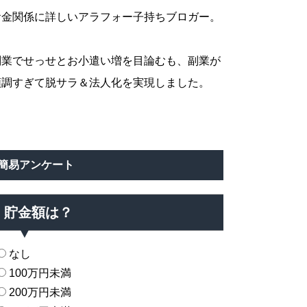
お金関係に詳しいアラフォー子持ちブロガー。
副業でせっせとお小遣い増を目論むも、副業が
順調すぎて脱サラ＆法人化を実現しました。
簡易アンケート
貯金額は？
なし
100万円未満
200万円未満