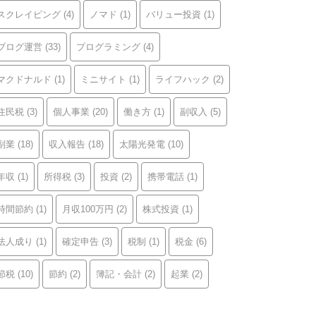
スクレイピング
(4)
ノマド
(1)
バリュー投資
(1)
ブログ運営
(33)
プログラミング
(4)
マクドナルド
(1)
ミニサイト
(1)
ライフハック
(2)
住民税
(3)
個人事業
(20)
働き方
(1)
副収入
(5)
副業
(18)
収入報告
(18)
太陽光発電
(10)
年収
(1)
所得税
(3)
投資
(2)
携帯電話
(1)
時間節約
(1)
月収100万円
(2)
株式投資
(1)
法人成り
(1)
確定申告
(3)
税制
(1)
税金
(6)
節税
(10)
節約
(2)
簿記・会計
(2)
起業
(2)