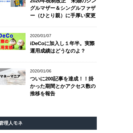
2020年税制改正 未婚のシン
グルマザー＆シングルファザ
ー（ひとり親）に手厚い変更
2020/01/07
iDeCoに加入し１年半。実際
運用成績はどうなのよ？
2020/01/06
ついに200記事を達成！！掛
かった期間とかアクセス数の
推移を報告
管理人モネ