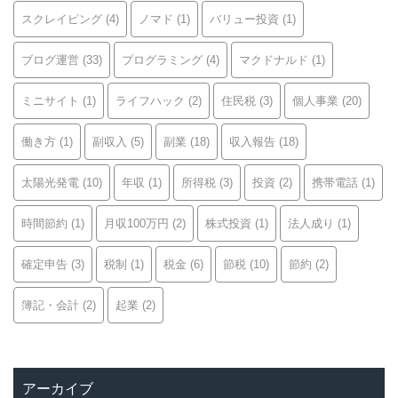
スクレイピング
(4)
ノマド
(1)
バリュー投資
(1)
ブログ運営
(33)
プログラミング
(4)
マクドナルド
(1)
ミニサイト
(1)
ライフハック
(2)
住民税
(3)
個人事業
(20)
働き方
(1)
副収入
(5)
副業
(18)
収入報告
(18)
太陽光発電
(10)
年収
(1)
所得税
(3)
投資
(2)
携帯電話
(1)
時間節約
(1)
月収100万円
(2)
株式投資
(1)
法人成り
(1)
確定申告
(3)
税制
(1)
税金
(6)
節税
(10)
節約
(2)
簿記・会計
(2)
起業
(2)
アーカイブ