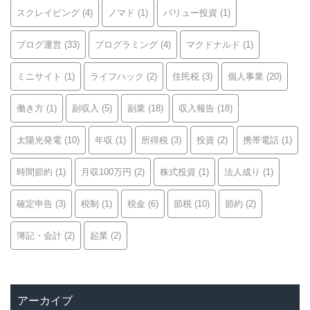
スクレイピング
(4)
ノマド
(1)
バリュー投資
(1)
ブログ運営
(33)
プログラミング
(4)
マクドナルド
(1)
ミニサイト
(1)
ライフハック
(2)
住民税
(3)
個人事業
(20)
働き方
(1)
副収入
(5)
副業
(18)
収入報告
(18)
太陽光発電
(10)
年収
(1)
所得税
(3)
投資
(2)
携帯電話
(1)
時間節約
(1)
月収100万円
(2)
株式投資
(1)
法人成り
(1)
確定申告
(3)
税制
(1)
税金
(6)
節税
(10)
節約
(2)
簿記・会計
(2)
起業
(2)
アーカイブ